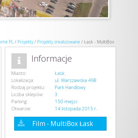
ome PL
/
Projekty
/
Projekty zrealizowane
/
Łask - MultiBox
Informacje
Miasto:
Łask
Lokalizacja:
ul. Warszawska 49B
Rodzaj projektu:
Park Handlowy
Liczba sklepów:
3
Parking:
150 miejsc
Otwarcie:
14 listopada 2015 r.
Film - MultiBox Łask