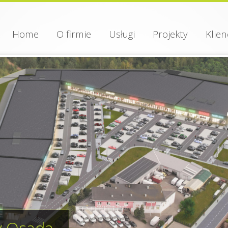
Home
O firmie
Usługi
Projekty
Klien
y Osada