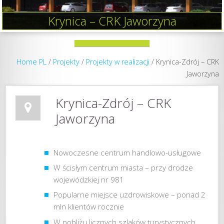
Krynica – CRK Jaworzyna
Home PL
/
Projekty
/
Projekty w realizacji
/
Krynica-Zdrój – CRK
Jaworzyna
Krynica-Zdrój – CRK
Jaworzyna
Nowoczesne centrum handlowo-usługowe
W ścisłym centrum miasta – przy drodze
wojewódzkiej nr 981
Popularne miejsce uzdrowiskowe – ponad 2
mln klientów rocznie
W pobliżu licznych szlaków turystycznych,