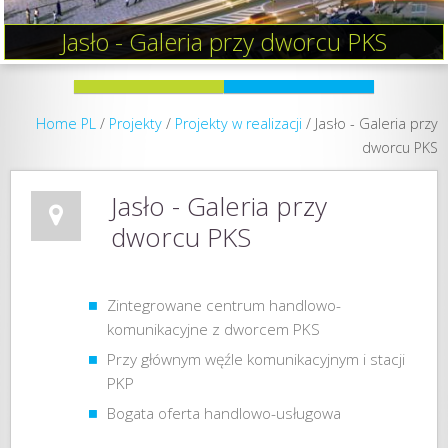
Jasło - Galeria przy dworcu PKS
Home PL
/
Projekty
/
Projekty w realizacji
/
Jasło - Galeria przy
dworcu PKS
Jasło - Galeria przy
dworcu PKS
Zintegrowane centrum handlowo-
komunikacyjne z dworcem PKS
Przy głównym węźle komunikacyjnym i stacji
PKP
Bogata oferta handlowo-usługowa