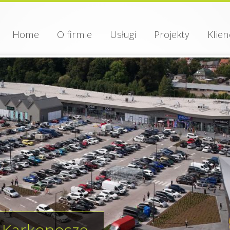
Home
O firmie
Usługi
Projekty
Klien
k Karkonosze