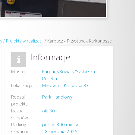
ty
/
Projekty w realizacji
/
Karpacz - Przystanek Karkonosze
Informacje
Miasto:
Karpacz/Kowary/Szklarska
Poręba
Lokalizacja:
Miłków, ul. Karpacka 33
Rodzaj
Park Handlowy
projektu:
Liczba
ok. 30
sklepów:
Parking:
ponad 300 miejsc
Otwarcie:
28 sierpnia 2025 r.