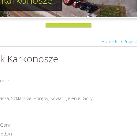
Home PL
/
Projek
ek Karkonosze
ionie
za, Szklarskiej Poręby, Kowar i Jeleniej Góry
a Góra
rodzin