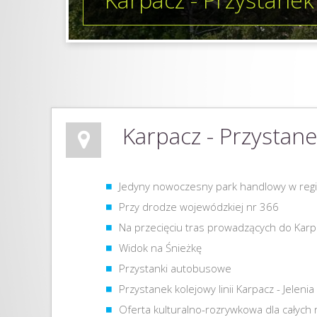
Karpacz - Przystan
Jedyny nowoczesny park handlowy w reg
Przy drodze wojewódzkiej nr 366
Na przecięciu tras prowadzących do Karpac
Widok na Śnieżkę
Przystanki autobusowe
Przystanek kolejowy linii Karpacz - Jeleni
Oferta kulturalno-rozrywkowa dla całych 