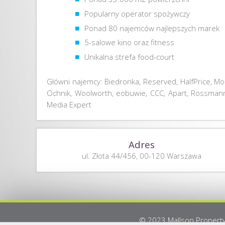
Popularny operator spożywczy
Ponad 80 najemców najlepszych marek
5-salowe kino oraz fitness
Unikalna strefa food-court
Główni najemcy: Biedronka, Reserved, HalfPrice, Moh
Ochnik, Woolworth, eobuwie, CCC, Apart, Rossmann,
Media Expert
Adres
ul. Złota 44/456, 00-120 Warszawa
© 2023 Mallson Property