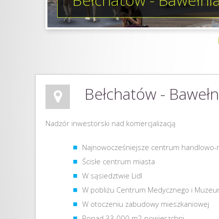
Bełchatów - Bawełn
Nadzór inwestorski nad komercjalizacją
Najnowocześniejsze centrum handlowo-r
Ścisłe centrum miasta
W sąsiedztwie Lidl
W pobliżu Centrum Medycznego i Muzeu
W otoczeniu zabudowy mieszkaniowej
Ponad 33.000 m2 powierzchni