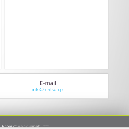
E-mail
info@mallson.pl
Projekt:
www.yanah.info