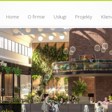
Home
O firmie
Usługi
Projekty
Klien
anka